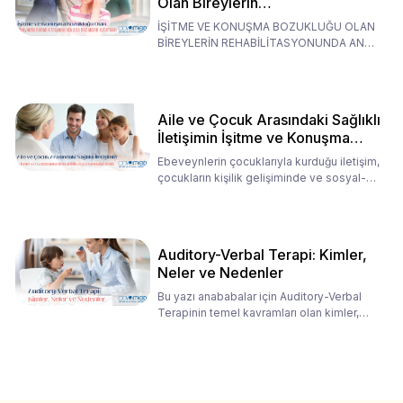
Olan Bireylerin
Rehabilitasyonunda Ana
İŞİTME VE KONUŞMA BOZUKLUĞU OLAN
Babaların Tutumları
BİREYLERİN REHABİLİTASYONUNDA ANA
BABALARIN TUTUMLARI EN BELİRLEYİC
Aile ve Çocuk Arasındaki Sağlıklı
İletişimin İşitme ve Konuşma
Rehabilitasyonundaki Rolü
Ebeveynlerin çocuklarıyla kurduğu iletişim,
çocukların kişilik gelişiminde ve sosyal-
duygusal süreç
Auditory-Verbal Terapi: Kimler,
Neler ve Nedenler
Bu yazı anababalar için Auditory-Verbal
Terapinin temel kavramları olan kimler,
neler ve nedenler üz