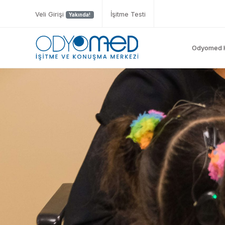
Veli Girişi
İşitme Testi
Yakında!
Odyomed 