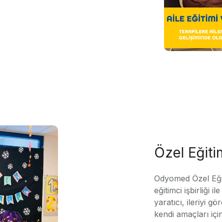
Özel Eğit
Odyomed Özel Eği
eğitimci işbirliği 
yaratıcı, ileriyi g
kendi amaçları içi