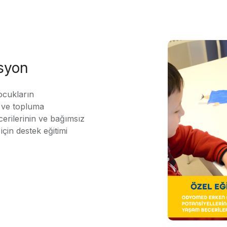
asyon
ocukların
ı ve topluma
erilerinin ve bağımsız
için destek eğitimi