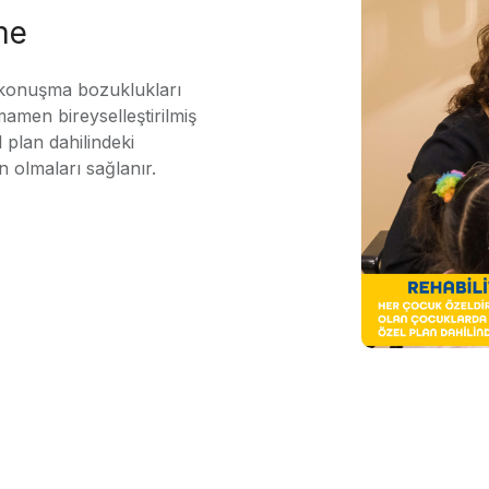
me
 konuşma bozuklukları
mamen bireyselleştirilmiş
 plan dahilindeki
n olmaları sağlanır.