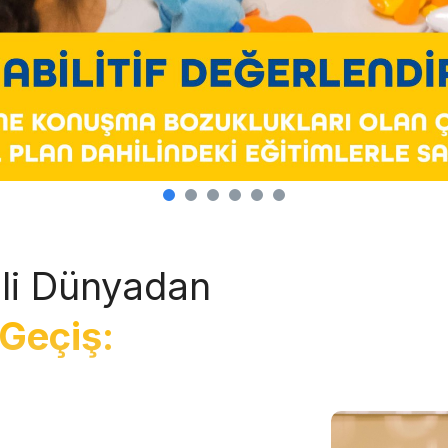
li Dünyadan
Geçiş: