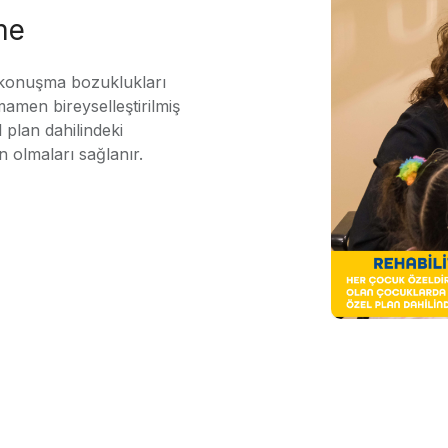
me
 konuşma bozuklukları
mamen bireyselleştirilmiş
 plan dahilindeki
n olmaları sağlanır.