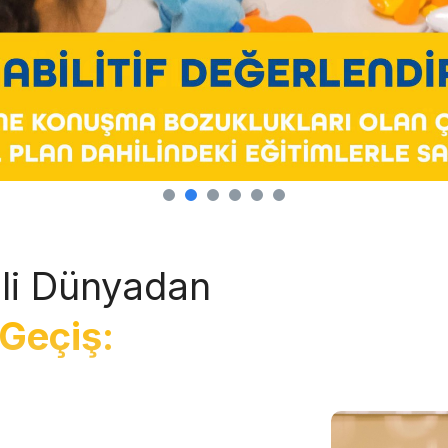
li Dünyadan
Geçiş: