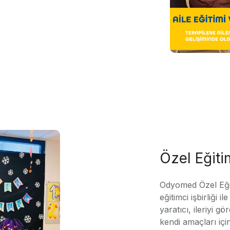
Özel Eğit
Odyomed Özel Eği
eğitimci işbirliği 
yaratıcı, ileriyi g
kendi amaçları içi