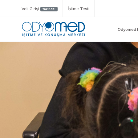
Veli Girişi
İşitme Testi
Yakında!
Odyomed 