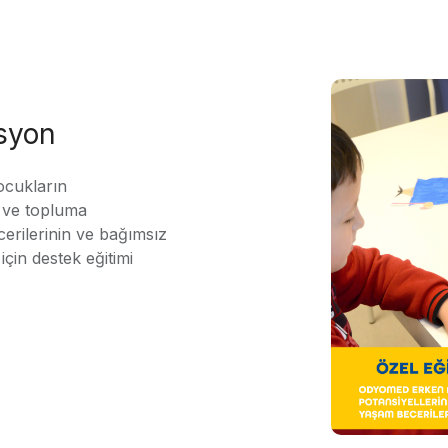
asyon
ocukların
ı ve topluma
erilerinin ve bağımsız
için destek eğitimi