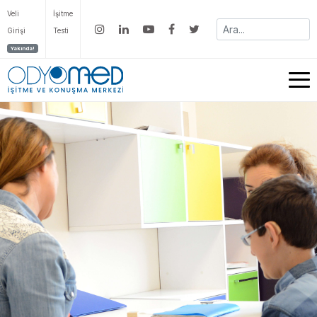
Veli
İşitme
Girişi
Testi
Yakında!