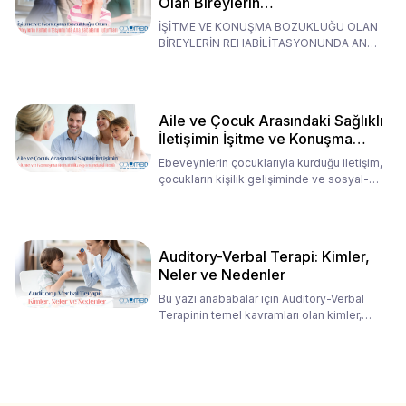
Olan Bireylerin
Rehabilitasyonunda Ana
İŞİTME VE KONUŞMA BOZUKLUĞU OLAN
Babaların Tutumları
BİREYLERİN REHABİLİTASYONUNDA ANA
BABALARIN TUTUMLARI EN BELİRLEYİC
Aile ve Çocuk Arasındaki Sağlıklı
İletişimin İşitme ve Konuşma
Rehabilitasyonundaki Rolü
Ebeveynlerin çocuklarıyla kurduğu iletişim,
çocukların kişilik gelişiminde ve sosyal-
duygusal süreç
Auditory-Verbal Terapi: Kimler,
Neler ve Nedenler
Bu yazı anababalar için Auditory-Verbal
Terapinin temel kavramları olan kimler,
neler ve nedenler üz