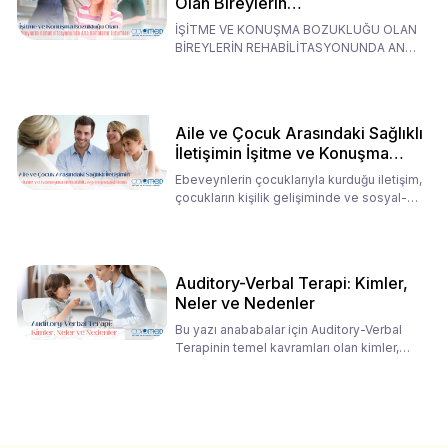
Olan Bireylerin
Rehabilitasyonunda Ana
İŞİTME VE KONUŞMA BOZUKLUĞU OLAN
Babaların Tutumları
BİREYLERİN REHABİLİTASYONUNDA ANA
BABALARIN TUTUMLARI EN BELİRLEYİC
Aile ve Çocuk Arasındaki Sağlıklı
İletişimin İşitme ve Konuşma
Rehabilitasyonundaki Rolü
Ebeveynlerin çocuklarıyla kurduğu iletişim,
çocukların kişilik gelişiminde ve sosyal-
duygusal süreç
Auditory-Verbal Terapi: Kimler,
Neler ve Nedenler
Bu yazı anababalar için Auditory-Verbal
Terapinin temel kavramları olan kimler,
neler ve nedenler üz