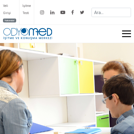
Veli
İşitme
Girişi
Testi
Yakında!