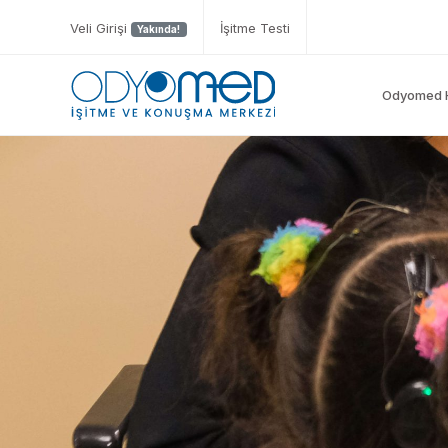
Veli Girişi
İşitme Testi
Yakında!
Odyomed 