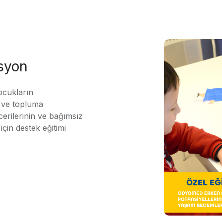
asyon
ocukların
ı ve topluma
erilerinin ve bağımsız
için destek eğitimi