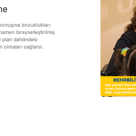
me
 konuşma bozuklukları
mamen bireyselleştirilmiş
 plan dahilindeki
n olmaları sağlanır.