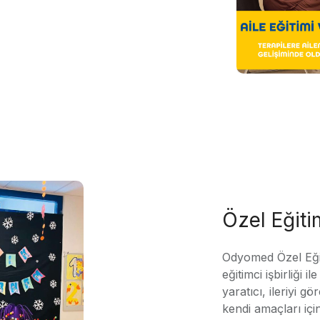
Özel Eğit
Odyomed Özel Eği
eğitimci işbirliği 
yaratıcı, ileriyi g
kendi amaçları içi