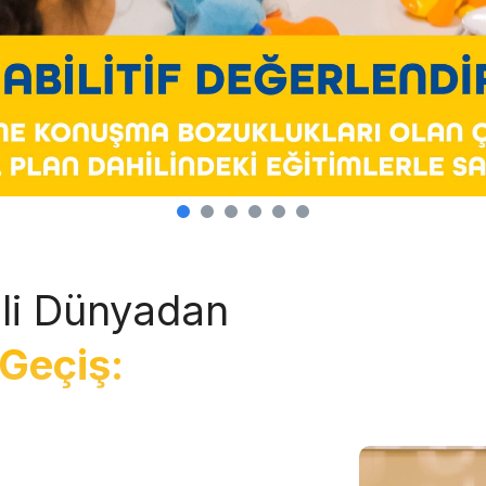
li Dünyadan
Geçiş: