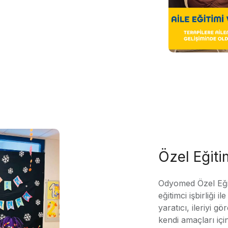
Özel Eğit
Odyomed Özel Eği
eğitimci işbirliği 
yaratıcı, ileriyi g
kendi amaçları içi