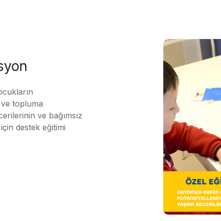
asyon
ocukların
ı ve topluma
erilerinin ve bağımsız
için destek eğitimi