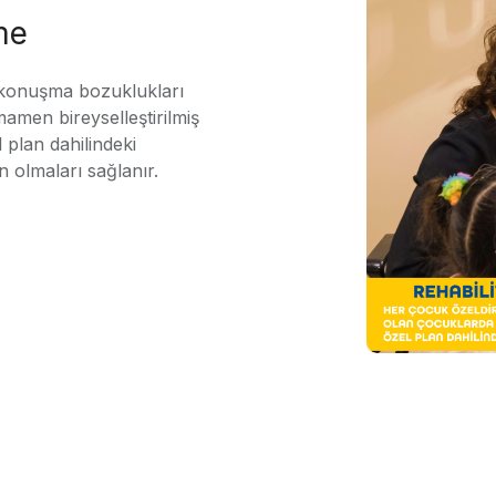
me
 konuşma bozuklukları
mamen bireyselleştirilmiş
 plan dahilindeki
n olmaları sağlanır.