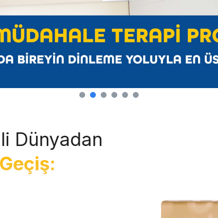
li Dünyadan
Geçiş: