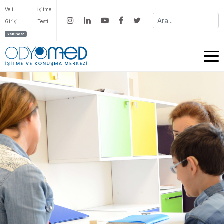
Veli
İşitme
Girişi
Testi
Yakında!