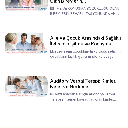
Olan Bireylerin
Rehabilitasyonunda Ana
İŞİTME VE KONUŞMA BOZUKLUĞU OLAN
Babaların Tutumları
BİREYLERİN REHABİLİTASYONUNDA ANA
BABALARIN TUTUMLARI EN BELİRLEYİC
Aile ve Çocuk Arasındaki Sağlıklı
İletişimin İşitme ve Konuşma
Rehabilitasyonundaki Rolü
Ebeveynlerin çocuklarıyla kurduğu iletişim,
çocukların kişilik gelişiminde ve sosyal-
duygusal süreç
Auditory-Verbal Terapi: Kimler,
Neler ve Nedenler
Bu yazı anababalar için Auditory-Verbal
Terapinin temel kavramları olan kimler,
neler ve nedenler üz