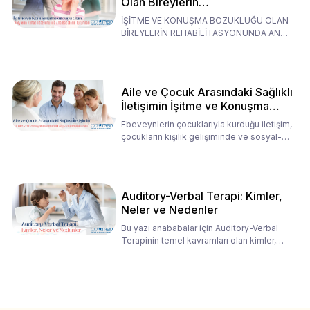
Olan Bireylerin
Rehabilitasyonunda Ana
İŞİTME VE KONUŞMA BOZUKLUĞU OLAN
Babaların Tutumları
BİREYLERİN REHABİLİTASYONUNDA ANA
BABALARIN TUTUMLARI EN BELİRLEYİC
Aile ve Çocuk Arasındaki Sağlıklı
İletişimin İşitme ve Konuşma
Rehabilitasyonundaki Rolü
Ebeveynlerin çocuklarıyla kurduğu iletişim,
çocukların kişilik gelişiminde ve sosyal-
duygusal süreç
Auditory-Verbal Terapi: Kimler,
Neler ve Nedenler
Bu yazı anababalar için Auditory-Verbal
Terapinin temel kavramları olan kimler,
neler ve nedenler üz