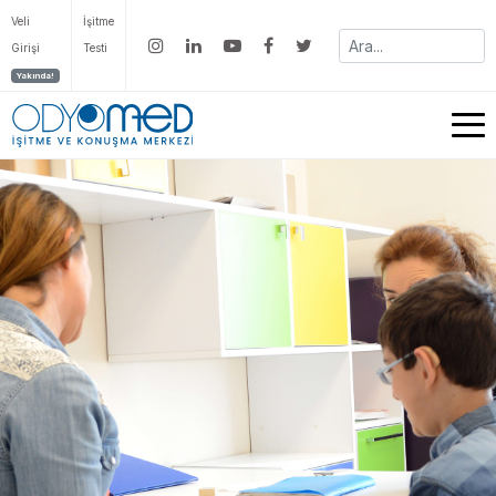
Veli
İşitme
Girişi
Testi
Yakında!