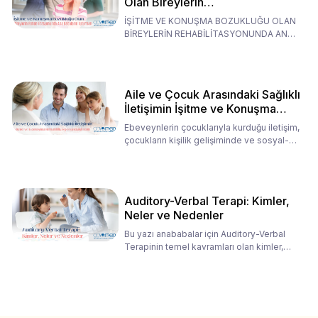
Olan Bireylerin
Rehabilitasyonunda Ana
İŞİTME VE KONUŞMA BOZUKLUĞU OLAN
Babaların Tutumları
BİREYLERİN REHABİLİTASYONUNDA ANA
BABALARIN TUTUMLARI EN BELİRLEYİC
Aile ve Çocuk Arasındaki Sağlıklı
İletişimin İşitme ve Konuşma
Rehabilitasyonundaki Rolü
Ebeveynlerin çocuklarıyla kurduğu iletişim,
çocukların kişilik gelişiminde ve sosyal-
duygusal süreç
Auditory-Verbal Terapi: Kimler,
Neler ve Nedenler
Bu yazı anababalar için Auditory-Verbal
Terapinin temel kavramları olan kimler,
neler ve nedenler üz