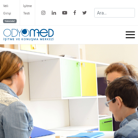
Veli
İşitme
Girişi
Testi
Yakında!