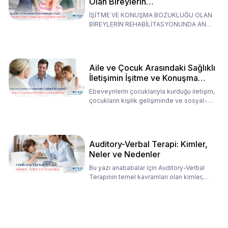
Olan Bireylerin
Rehabilitasyonunda Ana
İŞİTME VE KONUŞMA BOZUKLUĞU OLAN
Babaların Tutumları
BİREYLERİN REHABİLİTASYONUNDA ANA
BABALARIN TUTUMLARI EN BELİRLEYİC
Aile ve Çocuk Arasındaki Sağlıklı
İletişimin İşitme ve Konuşma
Rehabilitasyonundaki Rolü
Ebeveynlerin çocuklarıyla kurduğu iletişim,
çocukların kişilik gelişiminde ve sosyal-
duygusal süreç
Auditory-Verbal Terapi: Kimler,
Neler ve Nedenler
Bu yazı anababalar için Auditory-Verbal
Terapinin temel kavramları olan kimler,
neler ve nedenler üz