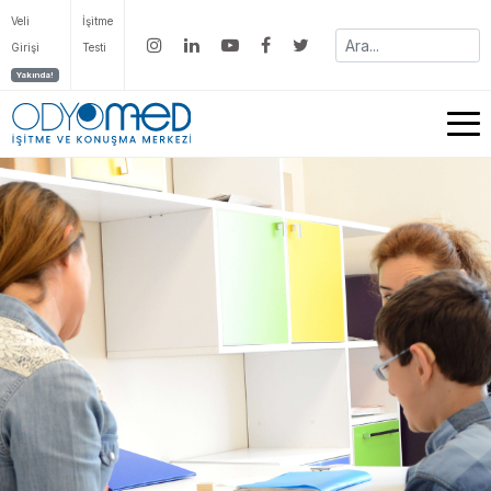
Veli
İşitme
Girişi
Testi
Yakında!