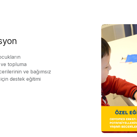
asyon
ocukların
ı ve topluma
erilerinin ve bağımsız
için destek eğitimi