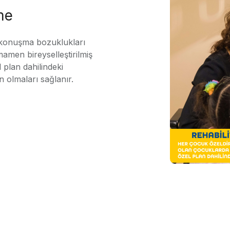
me
 konuşma bozuklukları
mamen bireyselleştirilmiş
 plan dahilindeki
n olmaları sağlanır.