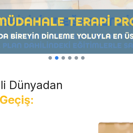
li Dünyadan
Geçiş: