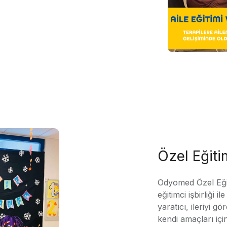
Özel Eğit
Odyomed Özel Eği
eğitimci işbirliği 
yaratıcı, ileriyi g
kendi amaçları içi