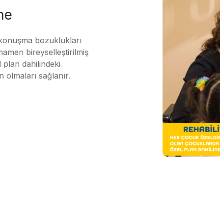
me
 konuşma bozuklukları
mamen bireyselleştirilmiş
 plan dahilindeki
n olmaları sağlanır.