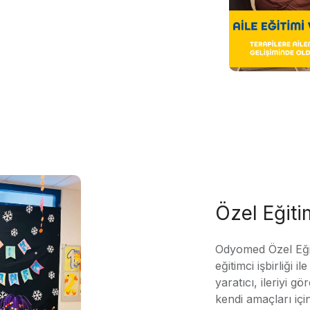
Özel Eğit
Odyomed Özel Eği
eğitimci işbirliği 
yaratıcı, ileriyi g
kendi amaçları içi