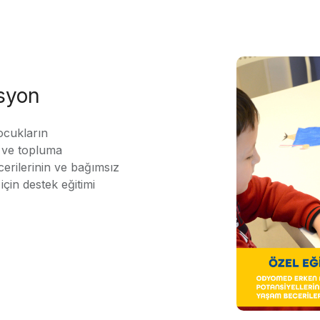
asyon
ocukların
ı ve topluma
erilerinin ve bağımsız
için destek eğitimi