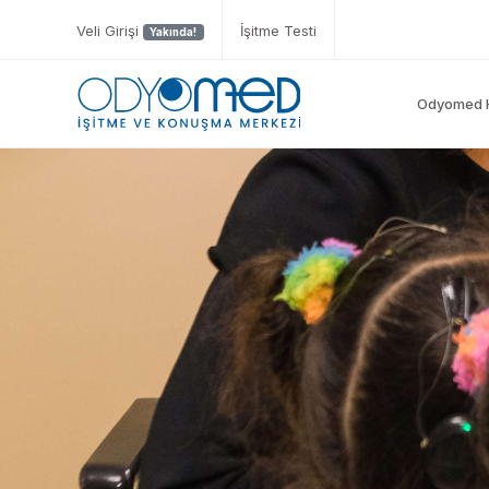
Veli Girişi
İşitme Testi
Yakında!
Odyomed 