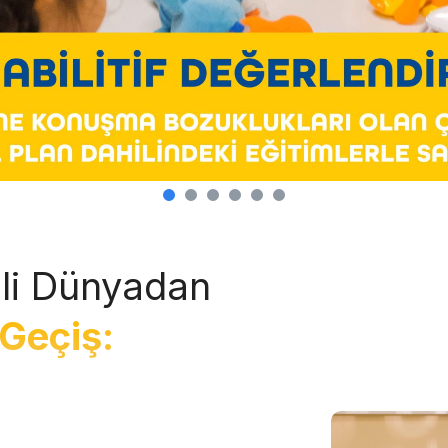
li Dünyadan
Geçiş: