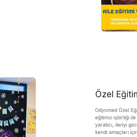
Özel Eğit
Odyomed Özel Eği
eğitimci işbirliği 
yaratıcı, ileriyi g
kendi amaçları içi