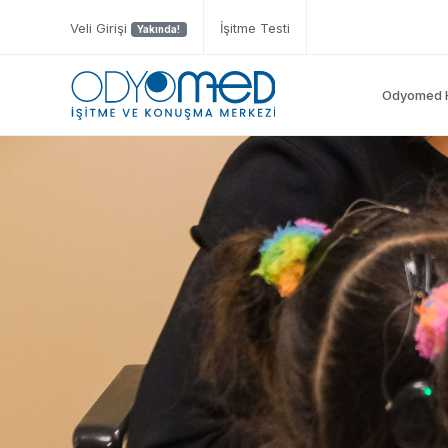
Veli Girişi
İşitme Testi
Yakında!
Odyomed 