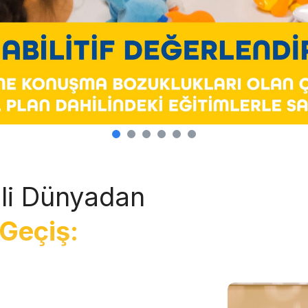
li Dünyadan
Geçiş: