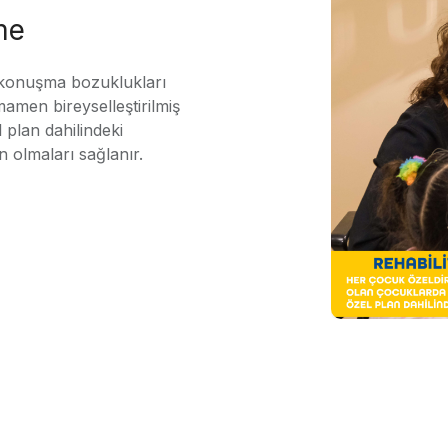
me
 konuşma bozuklukları
mamen bireyselleştirilmiş
 plan dahilindeki
n olmaları sağlanır.