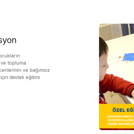
asyon
ocukların
ı ve topluma
erilerinin ve bağımsız
için destek eğitimi