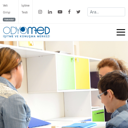
Veli
İşitme
Girişi
Testi
Yakında!