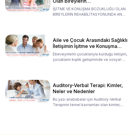
Olan Bireylerin
Rehabilitasyonunda Ana
İŞİTME VE KONUŞMA BOZUKLUĞU OLAN
Babaların Tutumları
BİREYLERİN REHABİLİTASYONUNDA ANA
BABALARIN TUTUMLARI EN BELİRLEYİC
Aile ve Çocuk Arasındaki Sağlıklı
İletişimin İşitme ve Konuşma
Rehabilitasyonundaki Rolü
Ebeveynlerin çocuklarıyla kurduğu iletişim,
çocukların kişilik gelişiminde ve sosyal-
duygusal süreç
Auditory-Verbal Terapi: Kimler,
Neler ve Nedenler
Bu yazı anababalar için Auditory-Verbal
Terapinin temel kavramları olan kimler,
neler ve nedenler üz