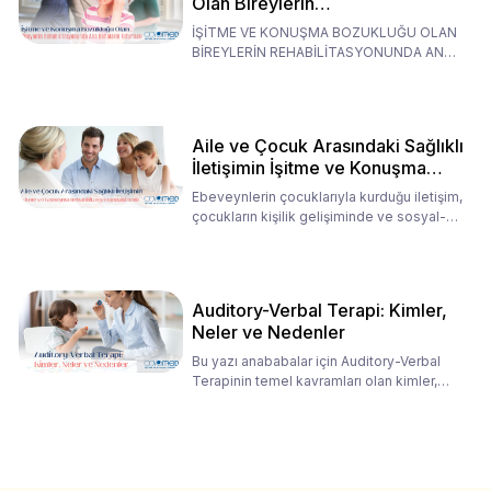
Olan Bireylerin
Rehabilitasyonunda Ana
İŞİTME VE KONUŞMA BOZUKLUĞU OLAN
Babaların Tutumları
BİREYLERİN REHABİLİTASYONUNDA ANA
BABALARIN TUTUMLARI EN BELİRLEYİC
Aile ve Çocuk Arasındaki Sağlıklı
İletişimin İşitme ve Konuşma
Rehabilitasyonundaki Rolü
Ebeveynlerin çocuklarıyla kurduğu iletişim,
çocukların kişilik gelişiminde ve sosyal-
duygusal süreç
Auditory-Verbal Terapi: Kimler,
Neler ve Nedenler
Bu yazı anababalar için Auditory-Verbal
Terapinin temel kavramları olan kimler,
neler ve nedenler üz