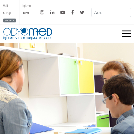
Veli
İşitme
Girişi
Testi
Yakında!