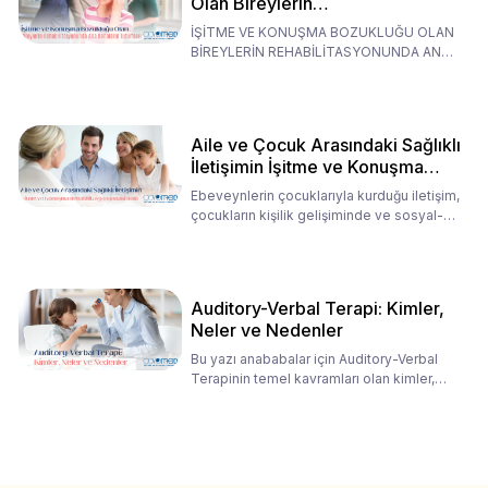
Olan Bireylerin
Rehabilitasyonunda Ana
İŞİTME VE KONUŞMA BOZUKLUĞU OLAN
Babaların Tutumları
BİREYLERİN REHABİLİTASYONUNDA ANA
BABALARIN TUTUMLARI EN BELİRLEYİC
Aile ve Çocuk Arasındaki Sağlıklı
İletişimin İşitme ve Konuşma
Rehabilitasyonundaki Rolü
Ebeveynlerin çocuklarıyla kurduğu iletişim,
çocukların kişilik gelişiminde ve sosyal-
duygusal süreç
Auditory-Verbal Terapi: Kimler,
Neler ve Nedenler
Bu yazı anababalar için Auditory-Verbal
Terapinin temel kavramları olan kimler,
neler ve nedenler üz