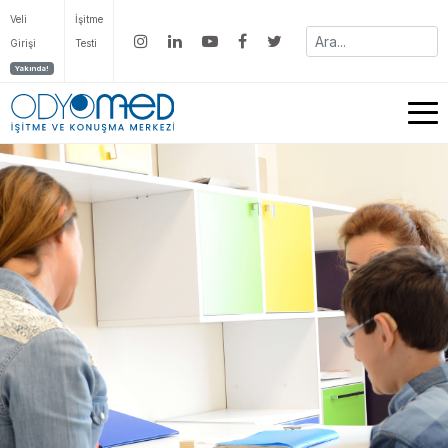
Veli
İşitme
Girişi
Testi
Yakında!