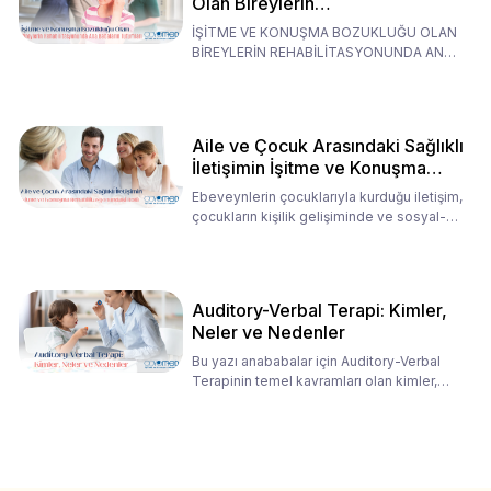
Olan Bireylerin
Rehabilitasyonunda Ana
İŞİTME VE KONUŞMA BOZUKLUĞU OLAN
Babaların Tutumları
BİREYLERİN REHABİLİTASYONUNDA ANA
BABALARIN TUTUMLARI EN BELİRLEYİC
Aile ve Çocuk Arasındaki Sağlıklı
İletişimin İşitme ve Konuşma
Rehabilitasyonundaki Rolü
Ebeveynlerin çocuklarıyla kurduğu iletişim,
çocukların kişilik gelişiminde ve sosyal-
duygusal süreç
Auditory-Verbal Terapi: Kimler,
Neler ve Nedenler
Bu yazı anababalar için Auditory-Verbal
Terapinin temel kavramları olan kimler,
neler ve nedenler üz