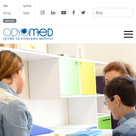
Veli
İşitme
Girişi
Testi
Yakında!