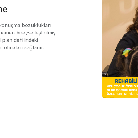
me
 konuşma bozuklukları
mamen bireyselleştirilmiş
 plan dahilindeki
n olmaları sağlanır.