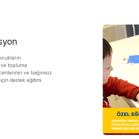
asyon
ocukların
ı ve topluma
erilerinin ve bağımsız
için destek eğitimi