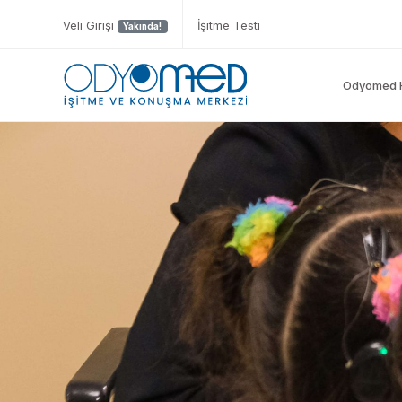
Veli Girişi
İşitme Testi
Yakında!
Odyomed 