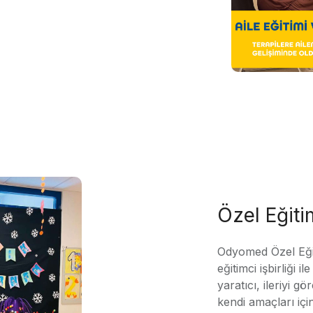
Özel Eğit
Odyomed Özel Eği
eğitimci işbirliği 
yaratıcı, ileriyi g
kendi amaçları içi