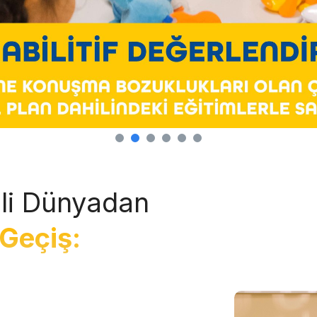
li Dünyadan
Geçiş: