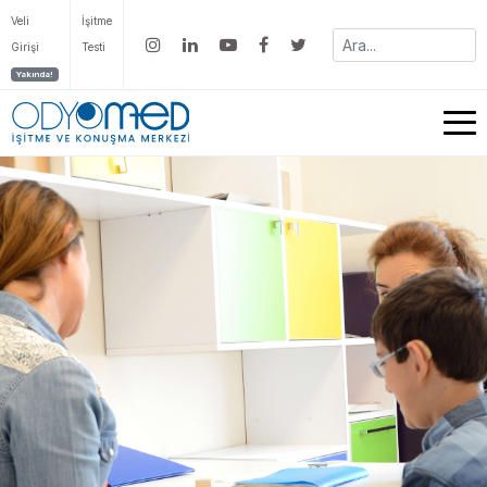
Veli
İşitme
Girişi
Testi
Yakında!