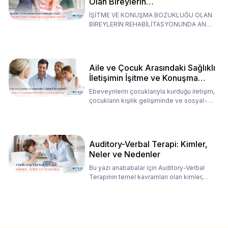
Olan Bireylerin
Rehabilitasyonunda Ana
İŞİTME VE KONUŞMA BOZUKLUĞU OLAN
Babaların Tutumları
BİREYLERİN REHABİLİTASYONUNDA ANA
BABALARIN TUTUMLARI EN BELİRLEYİC
Aile ve Çocuk Arasındaki Sağlıklı
İletişimin İşitme ve Konuşma
Rehabilitasyonundaki Rolü
Ebeveynlerin çocuklarıyla kurduğu iletişim,
çocukların kişilik gelişiminde ve sosyal-
duygusal süreç
Auditory-Verbal Terapi: Kimler,
Neler ve Nedenler
Bu yazı anababalar için Auditory-Verbal
Terapinin temel kavramları olan kimler,
neler ve nedenler üz