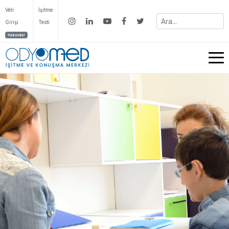
Veli
İşitme
Girişi
Testi
Yakında!