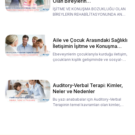
Olan Bireylerin
Rehabilitasyonunda Ana
İŞİTME VE KONUŞMA BOZUKLUĞU OLAN
Babaların Tutumları
BİREYLERİN REHABİLİTASYONUNDA ANA
BABALARIN TUTUMLARI EN BELİRLEYİC
Aile ve Çocuk Arasındaki Sağlıklı
İletişimin İşitme ve Konuşma
Rehabilitasyonundaki Rolü
Ebeveynlerin çocuklarıyla kurduğu iletişim,
çocukların kişilik gelişiminde ve sosyal-
duygusal süreç
Auditory-Verbal Terapi: Kimler,
Neler ve Nedenler
Bu yazı anababalar için Auditory-Verbal
Terapinin temel kavramları olan kimler,
neler ve nedenler üz