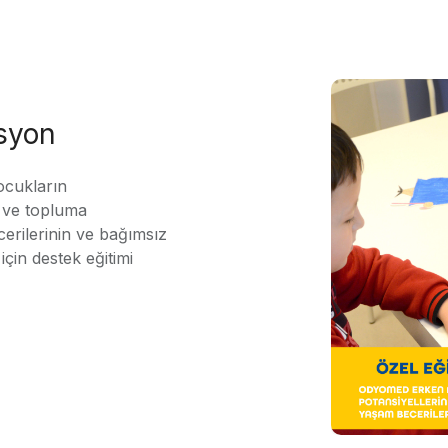
asyon
ocukların
ı ve topluma
erilerinin ve bağımsız
için destek eğitimi