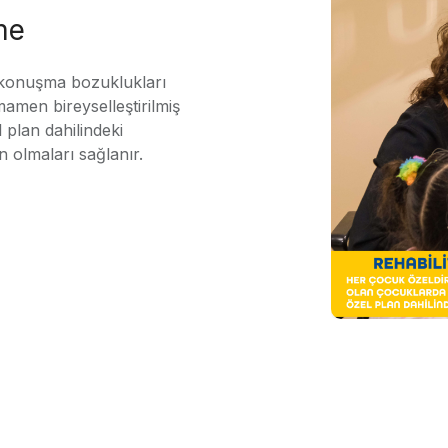
me
 konuşma bozuklukları
mamen bireyselleştirilmiş
 plan dahilindeki
n olmaları sağlanır.