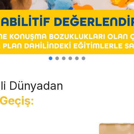
li Dünyadan
Geçiş: