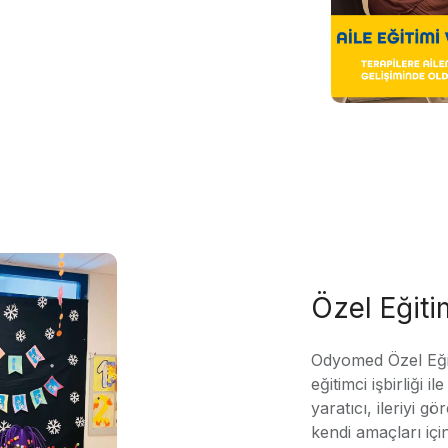
Özel Eğit
Odyomed Özel Eği
eğitimci işbirliği 
yaratıcı, ileriyi g
kendi amaçları içi