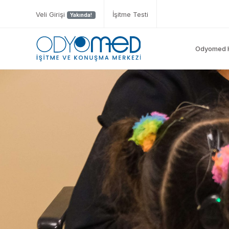
Veli Girişi
İşitme Testi
Yakında!
Odyomed 