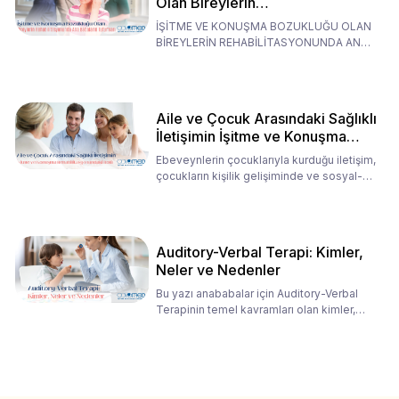
Olan Bireylerin
Rehabilitasyonunda Ana
İŞİTME VE KONUŞMA BOZUKLUĞU OLAN
Babaların Tutumları
BİREYLERİN REHABİLİTASYONUNDA ANA
BABALARIN TUTUMLARI EN BELİRLEYİC
Aile ve Çocuk Arasındaki Sağlıklı
İletişimin İşitme ve Konuşma
Rehabilitasyonundaki Rolü
Ebeveynlerin çocuklarıyla kurduğu iletişim,
çocukların kişilik gelişiminde ve sosyal-
duygusal süreç
Auditory-Verbal Terapi: Kimler,
Neler ve Nedenler
Bu yazı anababalar için Auditory-Verbal
Terapinin temel kavramları olan kimler,
neler ve nedenler üz