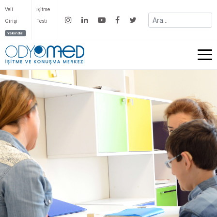
Veli
İşitme
Girişi
Testi
Yakında!