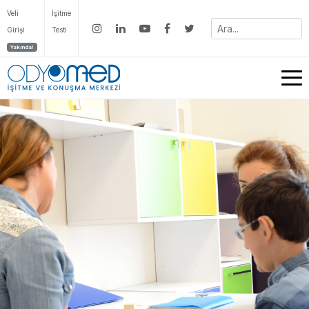
Veli
İşitme
Girişi
Testi
Yakında!