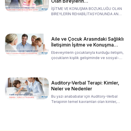
Olan Bireylerin
Rehabilitasyonunda Ana
İŞİTME VE KONUŞMA BOZUKLUĞU OLAN
Babaların Tutumları
BİREYLERİN REHABİLİTASYONUNDA ANA
BABALARIN TUTUMLARI EN BELİRLEYİC
Aile ve Çocuk Arasındaki Sağlıklı
İletişimin İşitme ve Konuşma
Rehabilitasyonundaki Rolü
Ebeveynlerin çocuklarıyla kurduğu iletişim,
çocukların kişilik gelişiminde ve sosyal-
duygusal süreç
Auditory-Verbal Terapi: Kimler,
Neler ve Nedenler
Bu yazı anababalar için Auditory-Verbal
Terapinin temel kavramları olan kimler,
neler ve nedenler üz