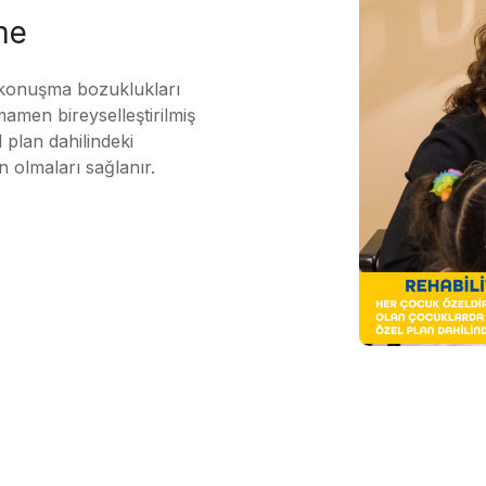
me
 konuşma bozuklukları
mamen bireyselleştirilmiş
 plan dahilindeki
n olmaları sağlanır.