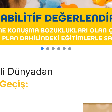
li Dünyadan
Geçiş: