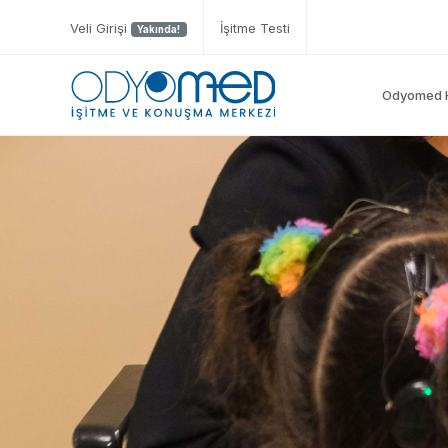
Veli Girişi
İşitme Testi
Yakında!
Odyomed 