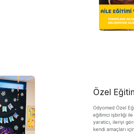
Özel Eğit
Odyomed Özel Eği
eğitimci işbirliği 
yaratıcı, ileriyi g
kendi amaçları içi