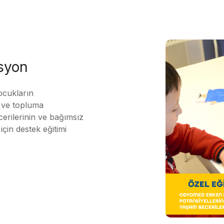
asyon
ocukların
ı ve topluma
erilerinin ve bağımsız
için destek eğitimi