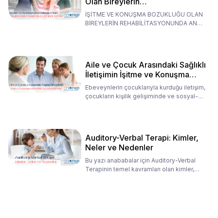
Olan Bireylerin
Rehabilitasyonunda Ana
İŞİTME VE KONUŞMA BOZUKLUĞU OLAN
Babaların Tutumları
BİREYLERİN REHABİLİTASYONUNDA ANA
BABALARIN TUTUMLARI EN BELİRLEYİC
Aile ve Çocuk Arasındaki Sağlıklı
İletişimin İşitme ve Konuşma
Rehabilitasyonundaki Rolü
Ebeveynlerin çocuklarıyla kurduğu iletişim,
çocukların kişilik gelişiminde ve sosyal-
duygusal süreç
Auditory-Verbal Terapi: Kimler,
Neler ve Nedenler
Bu yazı anababalar için Auditory-Verbal
Terapinin temel kavramları olan kimler,
neler ve nedenler üz