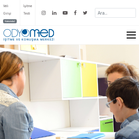
Veli
İşitme
Girişi
Testi
Yakında!