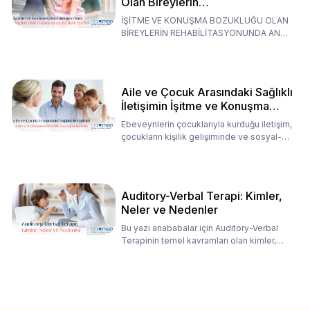
Olan Bireylerin
Rehabilitasyonunda Ana
İŞİTME VE KONUŞMA BOZUKLUĞU OLAN
Babaların Tutumları
BİREYLERİN REHABİLİTASYONUNDA ANA
BABALARIN TUTUMLARI EN BELİRLEYİC
Aile ve Çocuk Arasındaki Sağlıklı
İletişimin İşitme ve Konuşma
Rehabilitasyonundaki Rolü
Ebeveynlerin çocuklarıyla kurduğu iletişim,
çocukların kişilik gelişiminde ve sosyal-
duygusal süreç
Auditory-Verbal Terapi: Kimler,
Neler ve Nedenler
Bu yazı anababalar için Auditory-Verbal
Terapinin temel kavramları olan kimler,
neler ve nedenler üz