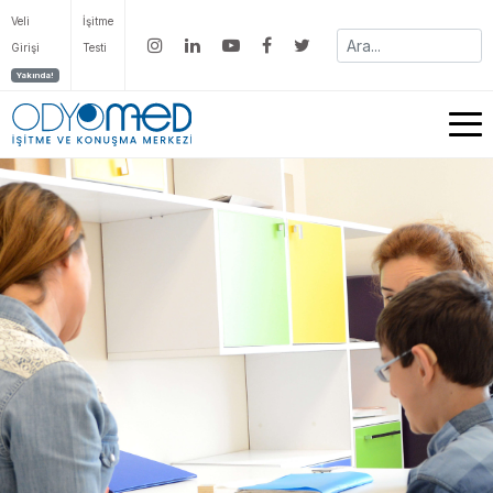
Veli
İşitme
Girişi
Testi
Yakında!