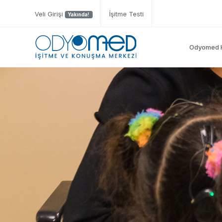
Veli Girişi
İşitme Testi
Yakında!
Odyomed 