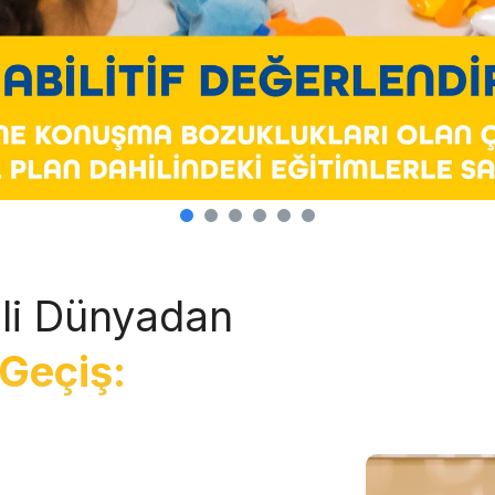
li Dünyadan
Geçiş: