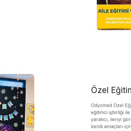
Özel Eğit
Odyomed Özel Eği
eğitimci işbirliği 
yaratıcı, ileriyi g
kendi amaçları içi