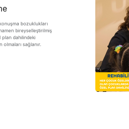
me
 konuşma bozuklukları
mamen bireyselleştirilmiş
 plan dahilindeki
n olmaları sağlanır.