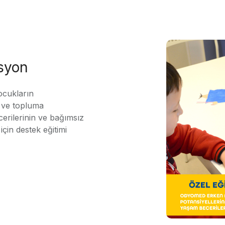
asyon
ocukların
ı ve topluma
erilerinin ve bağımsız
için destek eğitimi