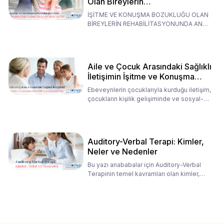
Olan Bireylerin
Rehabilitasyonunda Ana
İŞİTME VE KONUŞMA BOZUKLUĞU OLAN
Babaların Tutumları
BİREYLERİN REHABİLİTASYONUNDA ANA
BABALARIN TUTUMLARI EN BELİRLEYİC
Aile ve Çocuk Arasındaki Sağlıklı
İletişimin İşitme ve Konuşma
Rehabilitasyonundaki Rolü
Ebeveynlerin çocuklarıyla kurduğu iletişim,
çocukların kişilik gelişiminde ve sosyal-
duygusal süreç
Auditory-Verbal Terapi: Kimler,
Neler ve Nedenler
Bu yazı anababalar için Auditory-Verbal
Terapinin temel kavramları olan kimler,
neler ve nedenler üz