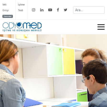
Veli
İşitme
Girişi
Testi
Yakında!