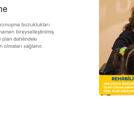
me
 konuşma bozuklukları
mamen bireyselleştirilmiş
 plan dahilindeki
n olmaları sağlanır.