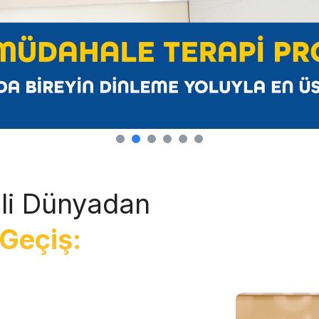
li Dünyadan
Geçiş: