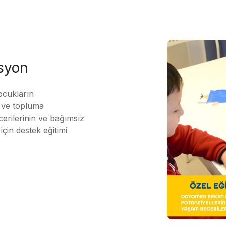
asyon
ocukların
ı ve topluma
erilerinin ve bağımsız
için destek eğitimi