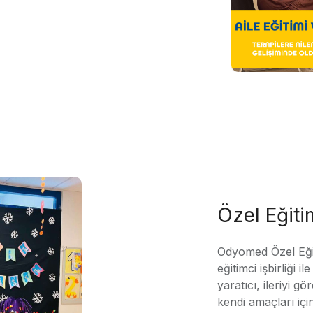
Özel Eğit
Odyomed Özel Eği
eğitimci işbirliği 
yaratıcı, ileriyi g
kendi amaçları içi