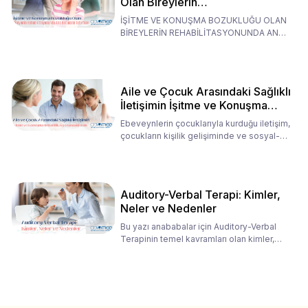
Olan Bireylerin
Rehabilitasyonunda Ana
İŞİTME VE KONUŞMA BOZUKLUĞU OLAN
Babaların Tutumları
BİREYLERİN REHABİLİTASYONUNDA ANA
BABALARIN TUTUMLARI EN BELİRLEYİC
Aile ve Çocuk Arasındaki Sağlıklı
İletişimin İşitme ve Konuşma
Rehabilitasyonundaki Rolü
Ebeveynlerin çocuklarıyla kurduğu iletişim,
çocukların kişilik gelişiminde ve sosyal-
duygusal süreç
Auditory-Verbal Terapi: Kimler,
Neler ve Nedenler
Bu yazı anababalar için Auditory-Verbal
Terapinin temel kavramları olan kimler,
neler ve nedenler üz