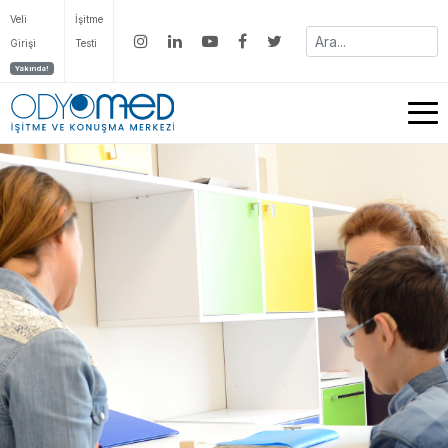
Veli
İşitme
Girişi
Testi
Yakında!