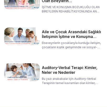
Olan Bireylerin
Rehabilitasyonunda Ana
İŞİTME VE KONUŞMA BOZUKLUĞU OLAN
Babaların Tutumları
BİREYLERİN REHABİLİTASYONUNDA ANA
BABALARIN TUTUMLARI EN BELİRLEYİC
Aile ve Çocuk Arasındaki Sağlıklı
İletişimin İşitme ve Konuşma
Rehabilitasyonundaki Rolü
Ebeveynlerin çocuklarıyla kurduğu iletişim,
çocukların kişilik gelişiminde ve sosyal-
duygusal süreç
Auditory-Verbal Terapi: Kimler,
Neler ve Nedenler
Bu yazı anababalar için Auditory-Verbal
Terapinin temel kavramları olan kimler,
neler ve nedenler üz