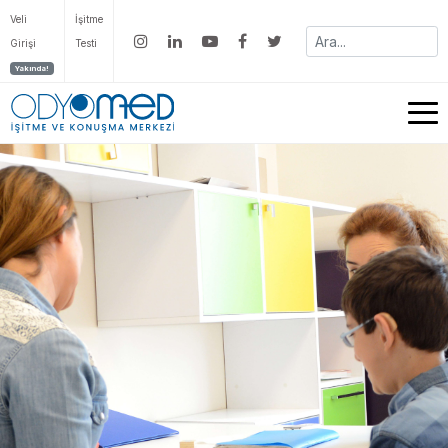
Veli
İşitme
Girişi
Testi
Yakında!