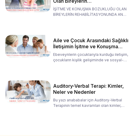
Olan Bireylerin
Rehabilitasyonunda Ana
İŞİTME VE KONUŞMA BOZUKLUĞU OLAN
Babaların Tutumları
BİREYLERİN REHABİLİTASYONUNDA ANA
BABALARIN TUTUMLARI EN BELİRLEYİC
Aile ve Çocuk Arasındaki Sağlıklı
İletişimin İşitme ve Konuşma
Rehabilitasyonundaki Rolü
Ebeveynlerin çocuklarıyla kurduğu iletişim,
çocukların kişilik gelişiminde ve sosyal-
duygusal süreç
Auditory-Verbal Terapi: Kimler,
Neler ve Nedenler
Bu yazı anababalar için Auditory-Verbal
Terapinin temel kavramları olan kimler,
neler ve nedenler üz