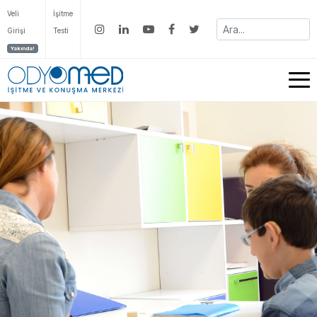
Veli
İşitme
Girişi
Testi
Yakında!