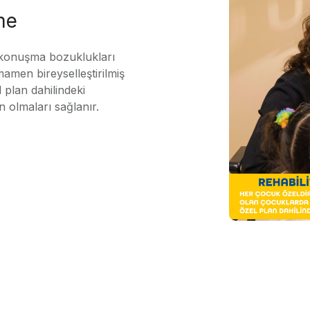
me
 konuşma bozuklukları
mamen bireyselleştirilmiş
 plan dahilindeki
n olmaları sağlanır.