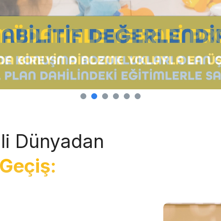
li Dünyadan
Geçiş: