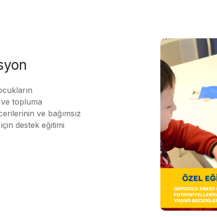
asyon
ocukların
ı ve topluma
erilerinin ve bağımsız
için destek eğitimi