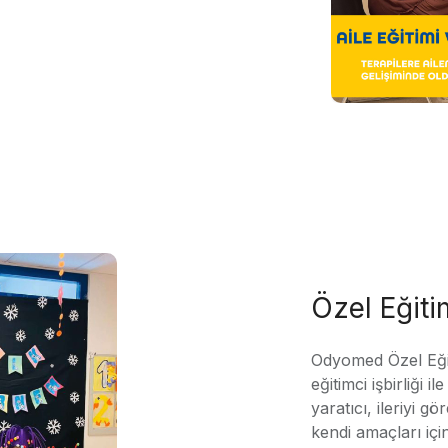
Özel Eğit
Odyomed Özel Eği
eğitimci işbirliği 
yaratıcı, ileriyi g
kendi amaçları içi