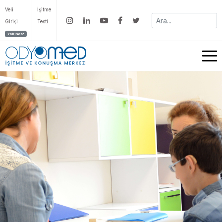
Veli
İşitme
Girişi
Testi
Yakında!