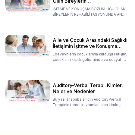
Olan Bireylerin
Rehabilitasyonunda Ana
İŞİTME VE KONUŞMA BOZUKLUĞU OLAN
Babaların Tutumları
BİREYLERİN REHABİLİTASYONUNDA ANA
BABALARIN TUTUMLARI EN BELİRLEYİC
Aile ve Çocuk Arasındaki Sağlıklı
İletişimin İşitme ve Konuşma
Rehabilitasyonundaki Rolü
Ebeveynlerin çocuklarıyla kurduğu iletişim,
çocukların kişilik gelişiminde ve sosyal-
duygusal süreç
Auditory-Verbal Terapi: Kimler,
Neler ve Nedenler
Bu yazı anababalar için Auditory-Verbal
Terapinin temel kavramları olan kimler,
neler ve nedenler üz