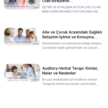
Olan Bireylerin
Rehabilitasyonunda Ana
İŞİTME VE KONUŞMA BOZUKLUĞU OLAN
Babaların Tutumları
BİREYLERİN REHABİLİTASYONUNDA ANA
BABALARIN TUTUMLARI EN BELİRLEYİC
Aile ve Çocuk Arasındaki Sağlıklı
İletişimin İşitme ve Konuşma
Rehabilitasyonundaki Rolü
Ebeveynlerin çocuklarıyla kurduğu iletişim,
çocukların kişilik gelişiminde ve sosyal-
duygusal süreç
Auditory-Verbal Terapi: Kimler,
Neler ve Nedenler
Bu yazı anababalar için Auditory-Verbal
Terapinin temel kavramları olan kimler,
neler ve nedenler üz