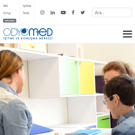
Veli
İşitme
Girişi
Testi
Yakında!