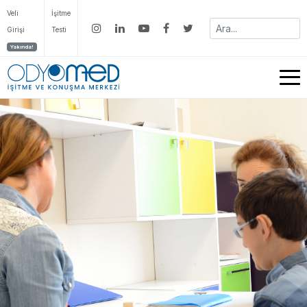
Veli
İşitme
Girişi
Testi
Yakında!