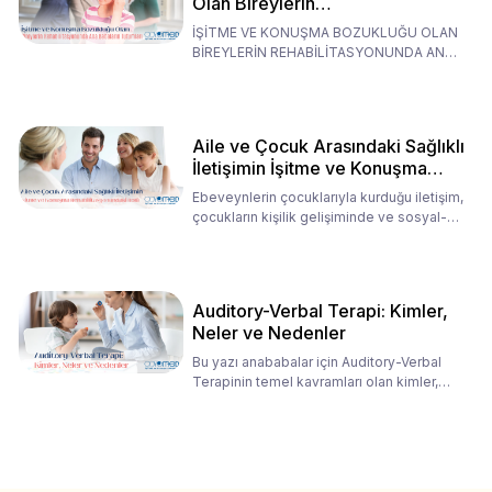
Olan Bireylerin
Rehabilitasyonunda Ana
İŞİTME VE KONUŞMA BOZUKLUĞU OLAN
Babaların Tutumları
BİREYLERİN REHABİLİTASYONUNDA ANA
BABALARIN TUTUMLARI EN BELİRLEYİC
Aile ve Çocuk Arasındaki Sağlıklı
İletişimin İşitme ve Konuşma
Rehabilitasyonundaki Rolü
Ebeveynlerin çocuklarıyla kurduğu iletişim,
çocukların kişilik gelişiminde ve sosyal-
duygusal süreç
Auditory-Verbal Terapi: Kimler,
Neler ve Nedenler
Bu yazı anababalar için Auditory-Verbal
Terapinin temel kavramları olan kimler,
neler ve nedenler üz