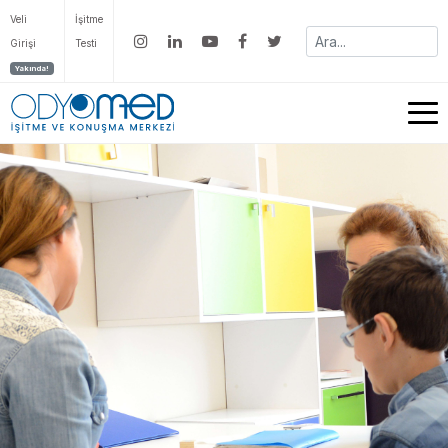
Veli
İşitme
Girişi
Testi
Yakında!