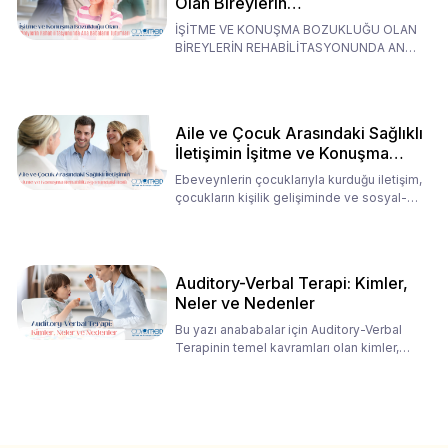
Olan Bireylerin
Rehabilitasyonunda Ana
İŞİTME VE KONUŞMA BOZUKLUĞU OLAN
Babaların Tutumları
BİREYLERİN REHABİLİTASYONUNDA ANA
BABALARIN TUTUMLARI EN BELİRLEYİC
Aile ve Çocuk Arasındaki Sağlıklı
İletişimin İşitme ve Konuşma
Rehabilitasyonundaki Rolü
Ebeveynlerin çocuklarıyla kurduğu iletişim,
çocukların kişilik gelişiminde ve sosyal-
duygusal süreç
Auditory-Verbal Terapi: Kimler,
Neler ve Nedenler
Bu yazı anababalar için Auditory-Verbal
Terapinin temel kavramları olan kimler,
neler ve nedenler üz