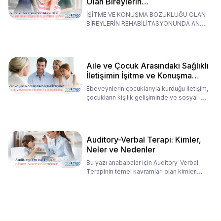
Olan Bireylerin
Rehabilitasyonunda Ana
İŞİTME VE KONUŞMA BOZUKLUĞU OLAN
Babaların Tutumları
BİREYLERİN REHABİLİTASYONUNDA ANA
BABALARIN TUTUMLARI EN BELİRLEYİC
Aile ve Çocuk Arasındaki Sağlıklı
İletişimin İşitme ve Konuşma
Rehabilitasyonundaki Rolü
Ebeveynlerin çocuklarıyla kurduğu iletişim,
çocukların kişilik gelişiminde ve sosyal-
duygusal süreç
Auditory-Verbal Terapi: Kimler,
Neler ve Nedenler
Bu yazı anababalar için Auditory-Verbal
Terapinin temel kavramları olan kimler,
neler ve nedenler üz