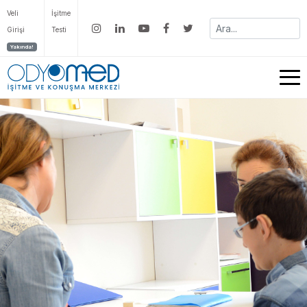
Veli
İşitme
Girişi
Testi
Yakında!