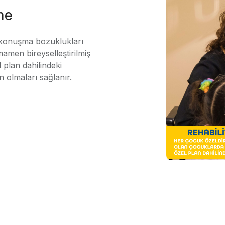
me
 konuşma bozuklukları
mamen bireyselleştirilmiş
 plan dahilindeki
n olmaları sağlanır.