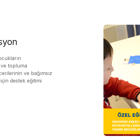
asyon
ocukların
ı ve topluma
erilerinin ve bağımsız
için destek eğitimi