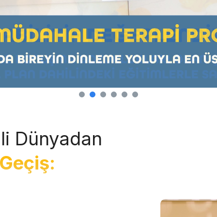
li Dünyadan
Geçiş: