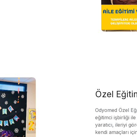
Özel Eğit
Odyomed Özel Eği
eğitimci işbirliği 
yaratıcı, ileriyi g
kendi amaçları içi