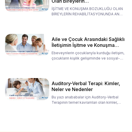
Olan Bireylerin
Rehabilitasyonunda Ana
İŞİTME VE KONUŞMA BOZUKLUĞU OLAN
Babaların Tutumları
BİREYLERİN REHABİLİTASYONUNDA ANA
BABALARIN TUTUMLARI EN BELİRLEYİC
Aile ve Çocuk Arasındaki Sağlıklı
İletişimin İşitme ve Konuşma
Rehabilitasyonundaki Rolü
Ebeveynlerin çocuklarıyla kurduğu iletişim,
çocukların kişilik gelişiminde ve sosyal-
duygusal süreç
Auditory-Verbal Terapi: Kimler,
Neler ve Nedenler
Bu yazı anababalar için Auditory-Verbal
Terapinin temel kavramları olan kimler,
neler ve nedenler üz