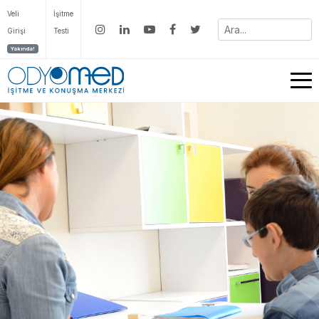
Veli
İşitme
Girişi
Testi
Yakında!