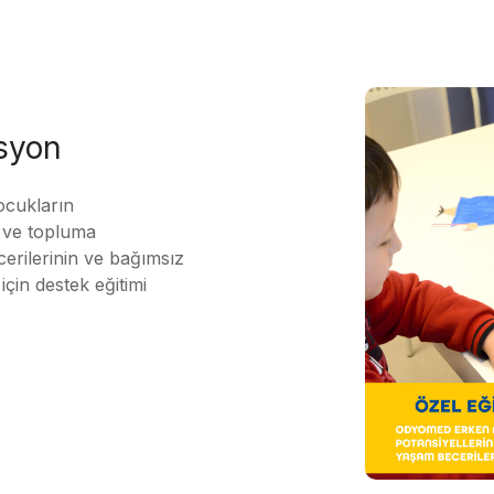
asyon
ocukların
ı ve topluma
erilerinin ve bağımsız
için destek eğitimi