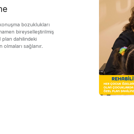
me
 konuşma bozuklukları
mamen bireyselleştirilmiş
 plan dahilindeki
n olmaları sağlanır.