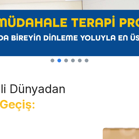
li Dünyadan
Geçiş: