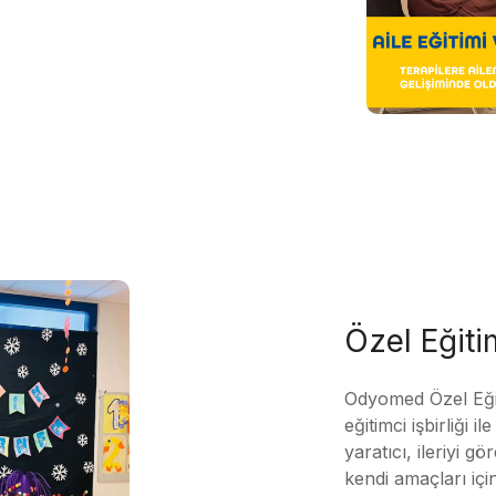
Özel Eğit
Odyomed Özel Eği
eğitimci işbirliği 
yaratıcı, ileriyi g
kendi amaçları içi