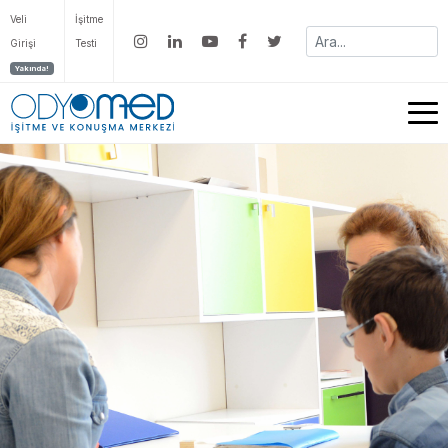
Veli
İşitme
Girişi
Testi
Yakında!