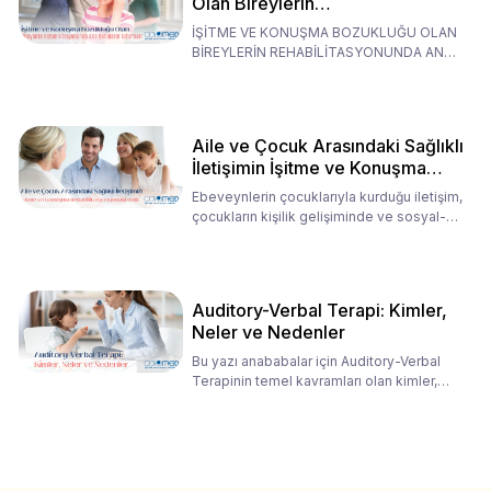
Olan Bireylerin
Rehabilitasyonunda Ana
İŞİTME VE KONUŞMA BOZUKLUĞU OLAN
Babaların Tutumları
BİREYLERİN REHABİLİTASYONUNDA ANA
BABALARIN TUTUMLARI EN BELİRLEYİC
Aile ve Çocuk Arasındaki Sağlıklı
İletişimin İşitme ve Konuşma
Rehabilitasyonundaki Rolü
Ebeveynlerin çocuklarıyla kurduğu iletişim,
çocukların kişilik gelişiminde ve sosyal-
duygusal süreç
Auditory-Verbal Terapi: Kimler,
Neler ve Nedenler
Bu yazı anababalar için Auditory-Verbal
Terapinin temel kavramları olan kimler,
neler ve nedenler üz