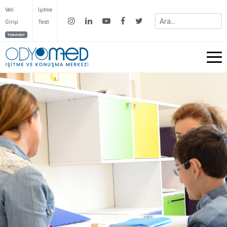
Veli
İşitme
Girişi
Testi
Yakında!