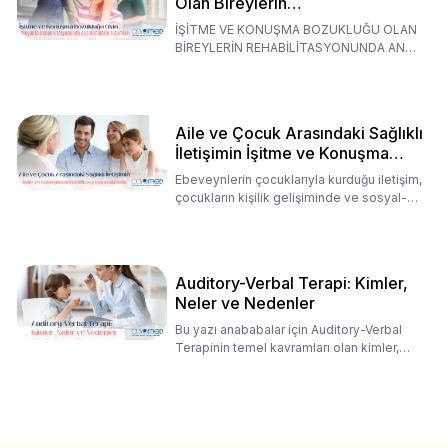
Olan Bireylerin
Rehabilitasyonunda Ana
İŞİTME VE KONUŞMA BOZUKLUĞU OLAN
Babaların Tutumları
BİREYLERİN REHABİLİTASYONUNDA ANA
BABALARIN TUTUMLARI EN BELİRLEYİC
Aile ve Çocuk Arasındaki Sağlıklı
İletişimin İşitme ve Konuşma
Rehabilitasyonundaki Rolü
Ebeveynlerin çocuklarıyla kurduğu iletişim,
çocukların kişilik gelişiminde ve sosyal-
duygusal süreç
Auditory-Verbal Terapi: Kimler,
Neler ve Nedenler
Bu yazı anababalar için Auditory-Verbal
Terapinin temel kavramları olan kimler,
neler ve nedenler üz