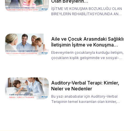
Olan Bireylerin
Rehabilitasyonunda Ana
İŞİTME VE KONUŞMA BOZUKLUĞU OLAN
Babaların Tutumları
BİREYLERİN REHABİLİTASYONUNDA ANA
BABALARIN TUTUMLARI EN BELİRLEYİC
Aile ve Çocuk Arasındaki Sağlıklı
İletişimin İşitme ve Konuşma
Rehabilitasyonundaki Rolü
Ebeveynlerin çocuklarıyla kurduğu iletişim,
çocukların kişilik gelişiminde ve sosyal-
duygusal süreç
Auditory-Verbal Terapi: Kimler,
Neler ve Nedenler
Bu yazı anababalar için Auditory-Verbal
Terapinin temel kavramları olan kimler,
neler ve nedenler üz