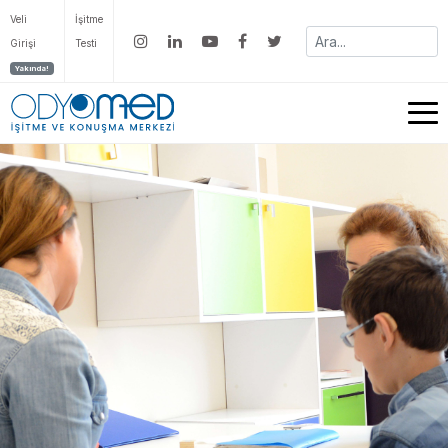
Veli
İşitme
Girişi
Testi
Yakında!