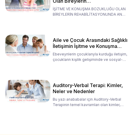
Olan Bireylerin
Rehabilitasyonunda Ana
İŞİTME VE KONUŞMA BOZUKLUĞU OLAN
Babaların Tutumları
BİREYLERİN REHABİLİTASYONUNDA ANA
BABALARIN TUTUMLARI EN BELİRLEYİC
Aile ve Çocuk Arasındaki Sağlıklı
İletişimin İşitme ve Konuşma
Rehabilitasyonundaki Rolü
Ebeveynlerin çocuklarıyla kurduğu iletişim,
çocukların kişilik gelişiminde ve sosyal-
duygusal süreç
Auditory-Verbal Terapi: Kimler,
Neler ve Nedenler
Bu yazı anababalar için Auditory-Verbal
Terapinin temel kavramları olan kimler,
neler ve nedenler üz