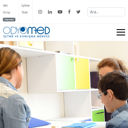
Veli
İşitme
Girişi
Testi
Yakında!