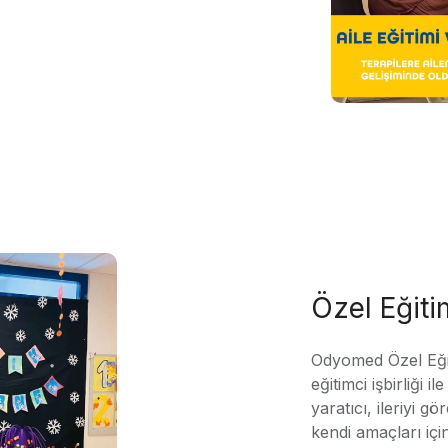
Özel Eğit
Odyomed Özel Eği
eğitimci işbirliği 
yaratıcı, ileriyi g
kendi amaçları içi