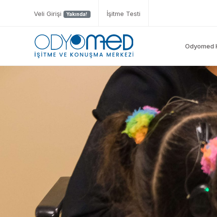
Veli Girişi
İşitme Testi
Yakında!
Odyomed 