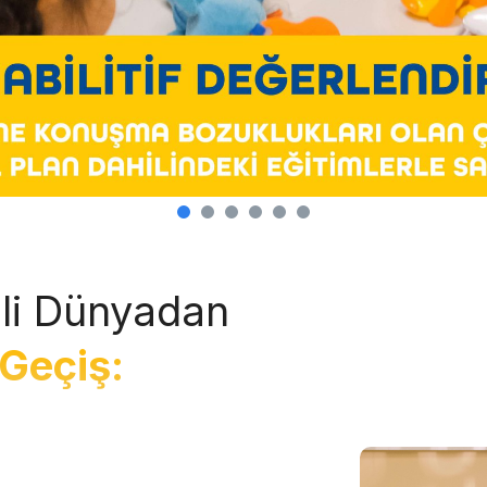
li Dünyadan
Geçiş: