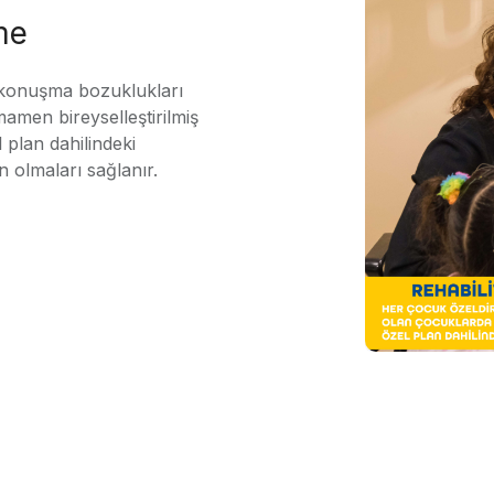
me
 konuşma bozuklukları
mamen bireyselleştirilmiş
 plan dahilindeki
n olmaları sağlanır.