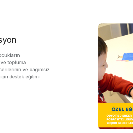
asyon
ocukların
ı ve topluma
erilerinin ve bağımsız
için destek eğitimi