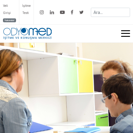
Veli
İşitme
Girişi
Testi
Yakında!