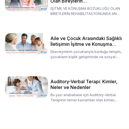
Olan Bireylerin
Rehabilitasyonunda Ana
İŞİTME VE KONUŞMA BOZUKLUĞU OLAN
Babaların Tutumları
BİREYLERİN REHABİLİTASYONUNDA ANA
BABALARIN TUTUMLARI EN BELİRLEYİC
Aile ve Çocuk Arasındaki Sağlıklı
İletişimin İşitme ve Konuşma
Rehabilitasyonundaki Rolü
Ebeveynlerin çocuklarıyla kurduğu iletişim,
çocukların kişilik gelişiminde ve sosyal-
duygusal süreç
Auditory-Verbal Terapi: Kimler,
Neler ve Nedenler
Bu yazı anababalar için Auditory-Verbal
Terapinin temel kavramları olan kimler,
neler ve nedenler üz