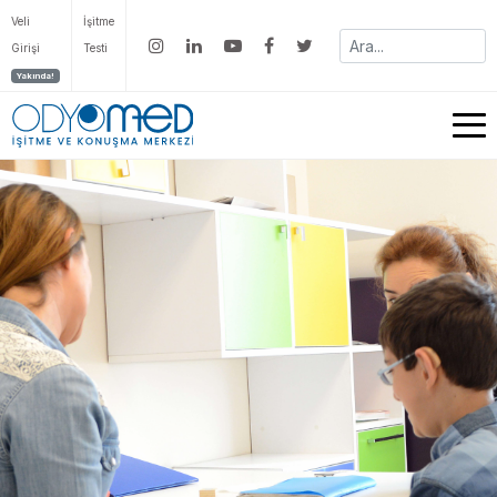
Veli
İşitme
Girişi
Testi
Yakında!