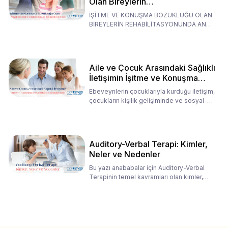
Olan Bireylerin
Rehabilitasyonunda Ana
İŞİTME VE KONUŞMA BOZUKLUĞU OLAN
Babaların Tutumları
BİREYLERİN REHABİLİTASYONUNDA ANA
BABALARIN TUTUMLARI EN BELİRLEYİC
Aile ve Çocuk Arasındaki Sağlıklı
İletişimin İşitme ve Konuşma
Rehabilitasyonundaki Rolü
Ebeveynlerin çocuklarıyla kurduğu iletişim,
çocukların kişilik gelişiminde ve sosyal-
duygusal süreç
Auditory-Verbal Terapi: Kimler,
Neler ve Nedenler
Bu yazı anababalar için Auditory-Verbal
Terapinin temel kavramları olan kimler,
neler ve nedenler üz