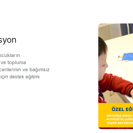
asyon
ocukların
ı ve topluma
erilerinin ve bağımsız
için destek eğitimi