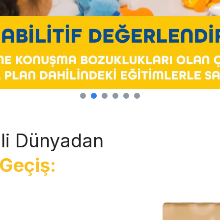
li Dünyadan
Geçiş: