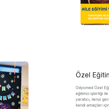
Özel Eğit
Odyomed Özel Eği
eğitimci işbirliği 
yaratıcı, ileriyi g
kendi amaçları içi