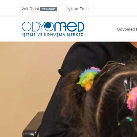
Veli Girişi
İşitme Testi
Yakında!
Odyomed 