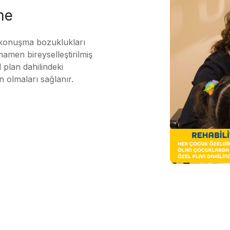
me
 konuşma bozuklukları
mamen bireyselleştirilmiş
 plan dahilindeki
n olmaları sağlanır.